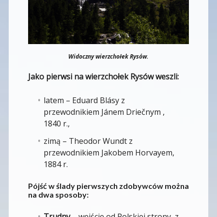
Widoczny wierzchołek Rysów.
Jako pierwsi na wierzchołek Rysów weszli:
latem – Eduard Blásy z
przewodnikiem Jánem Driečnym ,
1840 r.,
zimą – Theodor Wundt z
przewodnikiem Jakobem Horvayem,
1884 r.
Pójść w ślady pierwszych zdobywców można
na dwa sposoby:
Trudny
– wejście od Polskiej strony, z