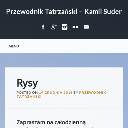
Przewodnik Tatrzański – Kamil Suder
Main menu
Skip
MENU
to
content
Rysy
POSTED ON
19 GRUDNIA 2014
BY
PRZEWODNIK
TATRZAŃSKI
Zapraszam na całodzienną